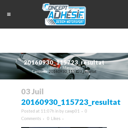
20160930_115723_resultat
Home
>
Marquage
Camion
>
20160930_115723_resultat
03 Juil
20160930_115723_resultat
Posted at 11:07h
in
by
cawp01
0
Comments
0
Likes