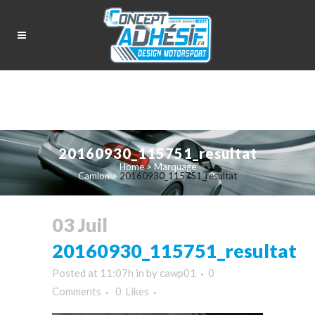
20160930_115751_resultat
Home
>
Marquage
Camion
>
20160930_115751_resultat
03 Juil
20160930_115751_resultat
Posted at 11:07h
in
by
cawp01
0
Comments
0
Likes