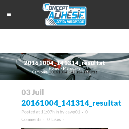
20161004_141314_resultat
Home
>
Marquage
Camion
>
20161004_141314_resultat
03 Juil
20161004_141314_resultat
Posted at 11:07h
in
by
cawp01
0
Comments
0
Likes