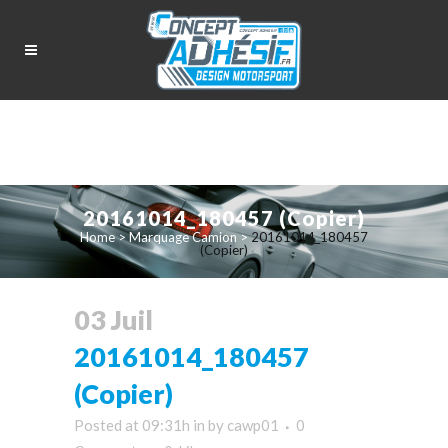
20161014_180457 (Copier)
Home
>
Marquage Camion
>
20161014_180457
(Copier)
03 Juil
20161014_180457
(Copier)
Posted at 09:31h
in
by
cawp01
0