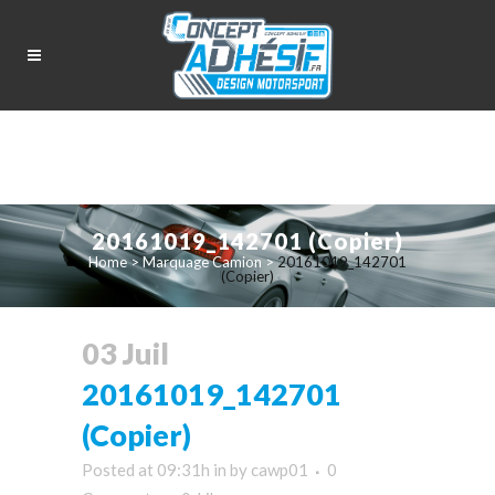
20161019_142701 (Copier)
Home
>
Marquage Camion
>
20161019_142701
(Copier)
03 Juil
20161019_142701
(Copier)
Posted at 09:31h
in
by
cawp01
0