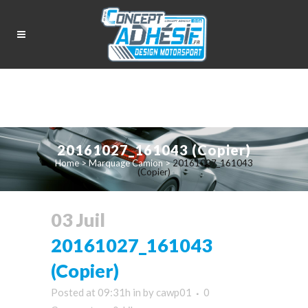
20161027_161043 (Copier)
Home
>
Marquage Camion
>
20161027_161043
(Copier)
03 Juil
20161027_161043
(Copier)
Posted at 09:31h
in
by
cawp01
0