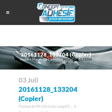
20161128_133204 (Copier)
Home
>
Marquage Camion
>
20161128_133204
(Copier)
03 Juil
20161128_133204
(Copier)
Posted at 09:31h
in
by
cawp01
0