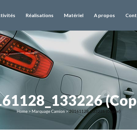
tivités
Réalisations
Matériel
A propos
Cont
61128_133226 (Cop
Home
>
Marquage Camion
>
20161128_133226 (Copier)