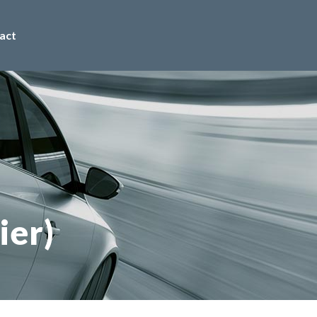
act
ier)