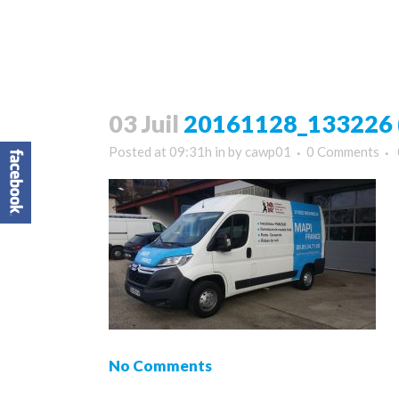
03 Juil
20161128_133226 (
Posted at 09:31h
in
by
cawp01
0 Comments
No Comments