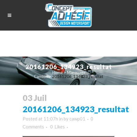
20161206_134923_resultat
Home
>
Marquage
Camion
>
20161206_134923_resultat
03 Juil
20161206_134923_resultat
Posted at 11:07h
in
by
cawp01
0
Comments
0
Likes