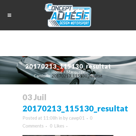
20170213_115130_resultat
Home
>
Marquage
Camion
>
20170213_115130_resultat
03 Juil
20170213_115130_resultat
Posted at 11:08h
in
by
cawp01
0
Comments
0
Likes