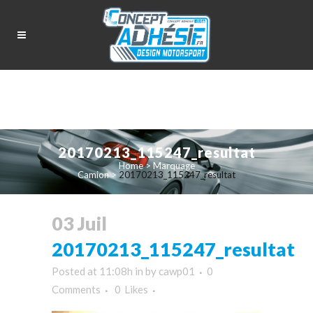
20170213_115247_resultat
Home
>
Marquage
Camion
>
20170213_115247_resultat
03 Juil
20170213_115247_resultat
Posted at 11:08h
in
by
cawp01
0
Comments
0
Likes