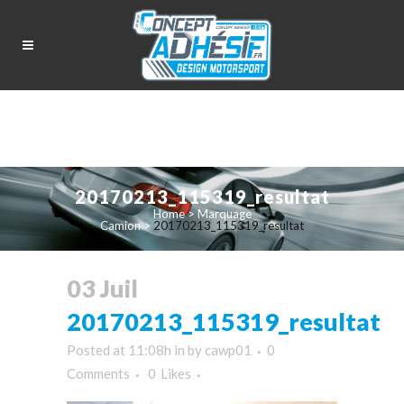
20170213_115319_resultat
Home
>
Marquage
Camion
>
20170213_115319_resultat
03 Juil
20170213_115319_resultat
Posted at 11:08h
in
by
cawp01
0
Comments
0
Likes