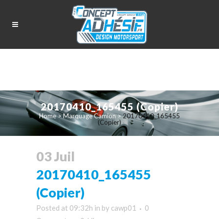
20170410_165455 (Copier)
Home
>
Marquage Camion
>
20170410_165455
(Copier)
03 Juil
20170410_165455
(Copier)
Posted at 09:32h
in
by
cawp01
0