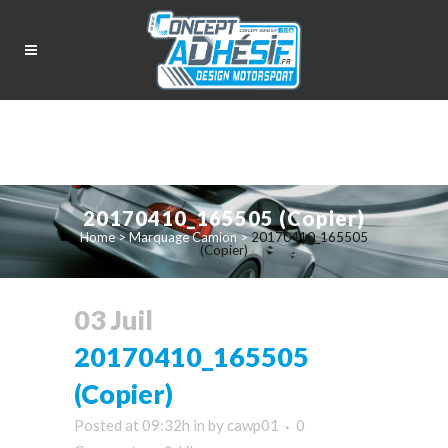
20170410_165505 (Copier)
Home
>
Marquage Camion
>
20170410_165505
(Copier)
03 Juil
20170410_165505
(Copier)
Posted at 09:32h
in
by
cawp01
0