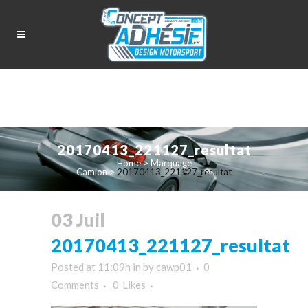
20170413_221127_resultat
Home
>
Marquage
Camion
>
20170413_221127_resultat
03 Juil
20170413_221127_resultat
Posted at 11:09h
in
by
cawp01
0
Comments
0
Likes