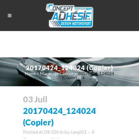
20170424_124024 (Copier)
Home
>
Marquage Camion
>
20170424_124024
(Copier)
03 Juil
20170424_124024
(Copier)
Posted at 09:32h
in
by
cawp01
0