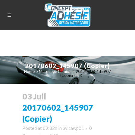
20170602_145907 (Copier)
Home
>
Marquage Camion
>
20170602_145907
(Copier)
03 Juil
20170602_145907
(Copier)
Posted at 09:32h
in
by
cawp01
0