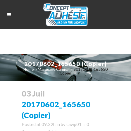
20170602_165650 (Copier)
Home
>
Marquage Camion
>
20170602_165650
(Copier)
03 Juil
20170602_165650
(Copier)
Posted at 09:32h
in
by
cawp01
0