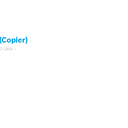
Copier)
0
Likes