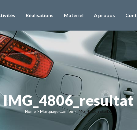
tivités
Réalisations
Matériel
A propos
Cont
IMG_4806_resultat
Home
>
Marquage Camion
>
IMG_4806_resultat