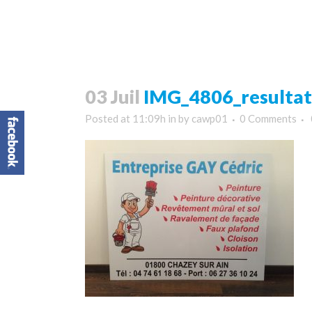
03 Juil
IMG_4806_resultat
Posted at 11:09h
in
by
cawp01
0 Comments