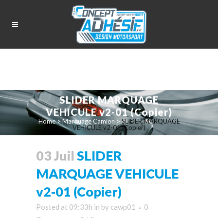
SLIDER MARQUAGE
VEHICULE v2-01 (Copier)
Home
>
Marquage Camion
>
SLIDER MARQUAGE
VEHICULE v2-01 (Copier)
03 Juil
SLIDER
MARQUAGE VEHICULE
v2-01 (Copier)
Posted at 09:33h
in
by
cawp01
0