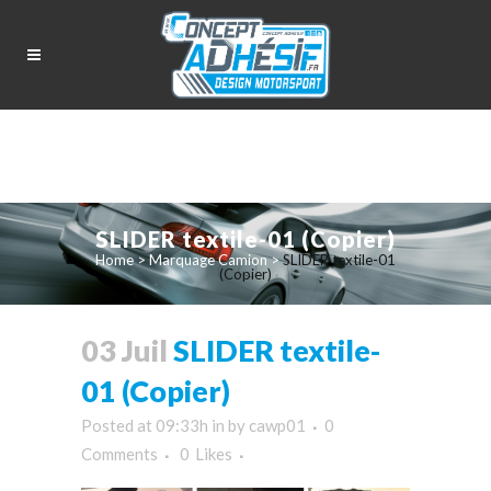
SLIDER textile-01 (Copier)
Home
>
Marquage Camion
>
SLIDER textile-01
(Copier)
03 Juil
SLIDER textile-
01 (Copier)
Posted at 09:33h
in
by
cawp01
0
Comments
0
Likes