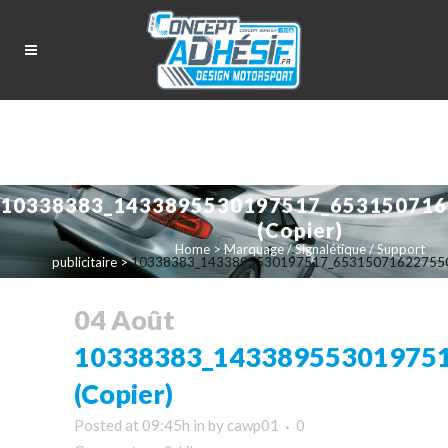
10338383_1433895530197517_653150716
(Copier)
Home
>
Marquage / Signalétique / Support
publicitaire
>
10338383_1433895530197517_6531507162275505
04 Août
10338383_14338955301975
(Copier)
Posted at 09:45h
in
by
cawp01
0