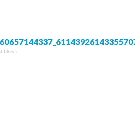
60657144337_611439261433557072
0
Likes