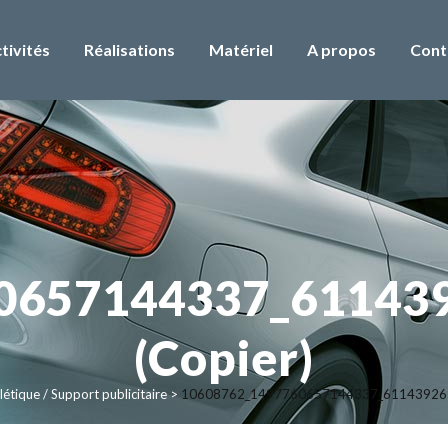
tivités
Réalisations
Matériel
A propos
Cont
0657144337_61143
(Copier)
étique / Support publicitaire
>
10608762_1497760657144337_611439261