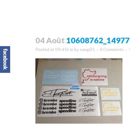
04 Août
10608762_14977
Posted at 09:45h
in
by
cawp01
0 Comments