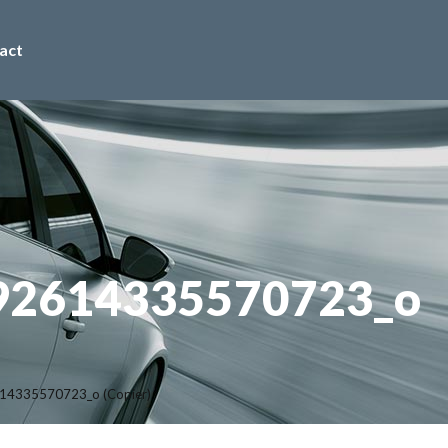
act
92614335570723_o
4335570723_o (Copier)