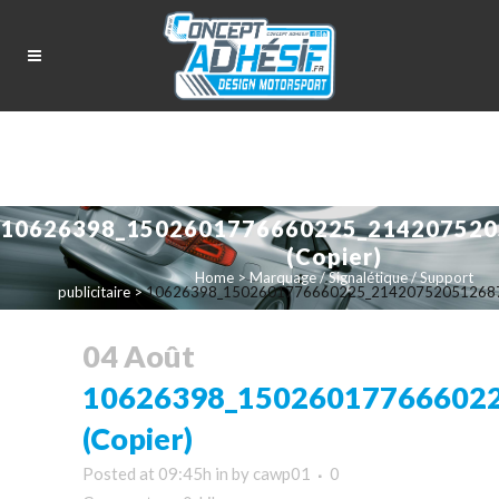
10626398_1502601776660225_214207520
(Copier)
Home
>
Marquage / Signalétique / Support
publicitaire
>
10626398_1502601776660225_2142075205126874
04 Août
10626398_15026017766602
(Copier)
Posted at 09:45h
in
by
cawp01
0