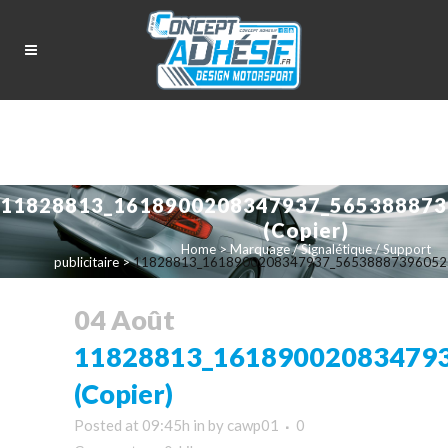
11828813_1618900208347937_565388873
(Copier)
Home
>
Marquage / Signalétique / Support
publicitaire
>
11828813_1618900208347937_5653888739605227
04 Août
11828813_16189002083479
(Copier)
Posted at 09:45h
in
by
cawp01
0