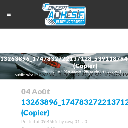
13263896_1747832722137128_539118794
(Copier)
Home
>
Marquage / Signalétique / Support
publicitaire
>
13263896_1747832722137128_5391187947261856
04 Août
13263896_17478327221371
(Copier)
Posted at 09:45h
in
by
cawp01
0