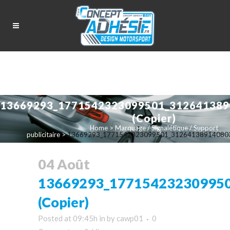
13669293_1771542323099501_312641389
(Copier)
Home
>
Marquage / Signalétique / Support
publicitaire
>
13669293_1771542323099501_3126413891408038
04 Août
13669293_17715423230995
(Copier)
Posted at 09:45h
in
by
cawp01
0