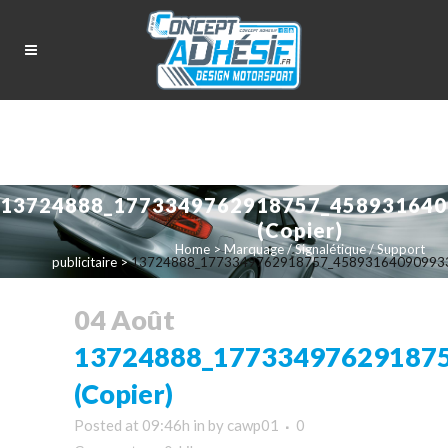
13724888_1773349762918757_458931640
(Copier)
Home
>
Marquage / Signalétique / Support
publicitaire
>
13724888_1773349762918757_4589316409099336
04 Août
13724888_17733497629187
(Copier)
Posted at 09:46h
in
by
cawp01
0