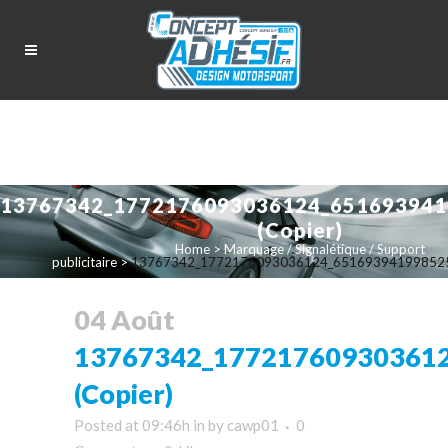
13767342_1772176093036124_651693941
(Copier)
Home
>
Marquage / Signalétique / Support
publicitaire
>
13767342_1772176093036124_6516939419985257
04 Août
13767342_17721760930361
(Copier)
Posted at 09:46h
in
by
cawp01
0