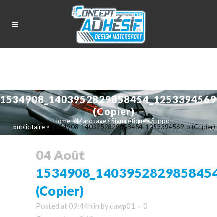
1534908_1403952829858454_1253394569
(Copier)
Home
>
Marquage / Signalétique / Support
publicitaire
>
1534908_1403952829858454_1253394569_o (Copier)
04 Août
1534908_140395282985845
(Copier)
Posted at 09:44h
in
by
cawp01
0