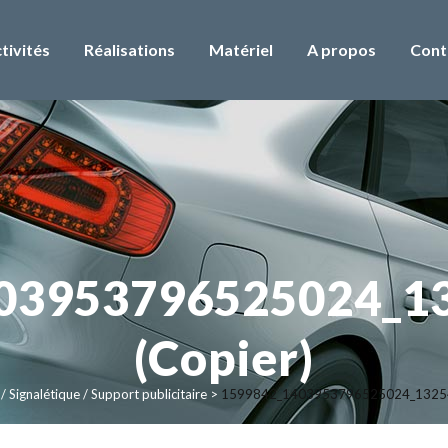
tivités
Réalisations
Matériel
A propos
Cont
03953796525024_1
(Copier)
 Signalétique / Support publicitaire
>
1599842_1403953796525024_13254