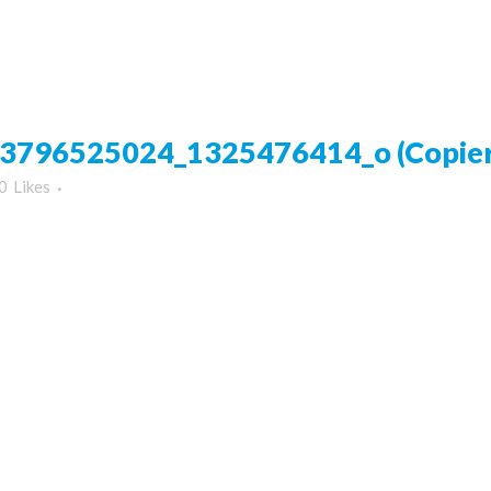
796525024_1325476414_o (Copier
0
Likes