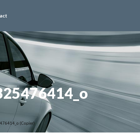
act
325476414_o
76414_o (Copier)