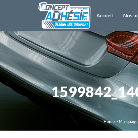
Accueil
Nos ac
1599842_14
Home
>
Marquage /