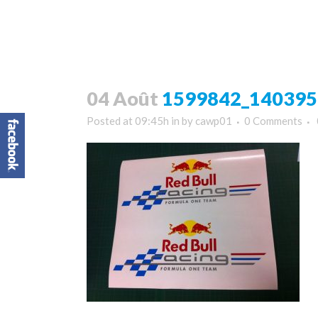
04 Août
1599842_1403953
Posted at 09:45h
in
by
cawp01
0 Comments