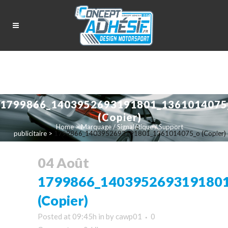
1799866_1403952693191801_1361014075
(Copier)
Home
>
Marquage / Signalétique / Support
publicitaire
>
1799866_1403952693191801_1361014075_o (Copier)
04 Août
1799866_140395269319180
(Copier)
Posted at 09:45h
in
by
cawp01
0