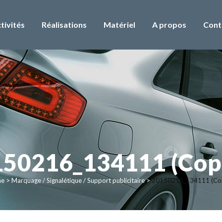
tivités
Réalisations
Matériel
A propos
Cont
50216_134111 (Cop
me
>
Marquage / Signalétique / Support publicitaire
>
20150216_134111 (Cop