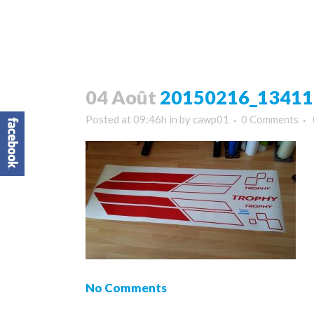
04 Août
20150216_134111
Posted at 09:46h
in
by
cawp01
0 Comments
No Comments