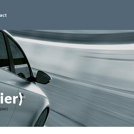
act
ier)
ier)