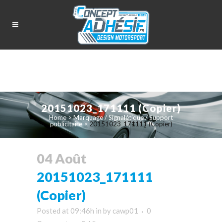
20151023_171111 (Copier)
Home
>
Marquage / Signalétique / Support
publicitaire
>
20151023_171111 (Copier)
04 Août
20151023_171111
(Copier)
Posted at 09:46h
in
by
cawp01
0