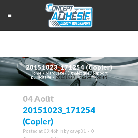
20151023_171254 (Copier)
Home
>
Marquage / Signalétique / Support
publicitaire
>
20151023_171254 (Copier)
04 Août
20151023_171254
(Copier)
Posted at 09:46h
in
by
cawp01
0