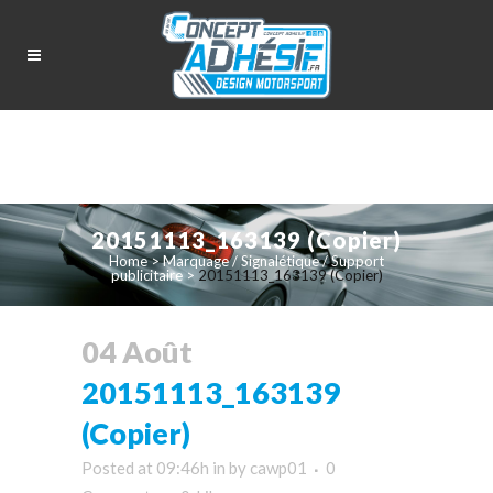
20151113_163139 (Copier)
Home
>
Marquage / Signalétique / Support
publicitaire
>
20151113_163139 (Copier)
04 Août
20151113_163139
(Copier)
Posted at 09:46h
in
by
cawp01
0