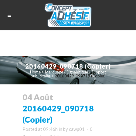
20160429_090718 (Copier)
Home
>
Marquage / Signalétique / Support
publicitaire
>
20160429_090718 (Copier)
04 Août
20160429_090718
(Copier)
Posted at 09:46h
in
by
cawp01
0