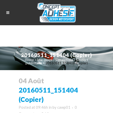
20160511_151404 (Copier)
Home
>
Marquage / Signalétique / Support
publicitaire
>
20160511_151404 (Copier)
04 Août
20160511_151404
(Copier)
Posted at 09:46h
in
by
cawp01
0