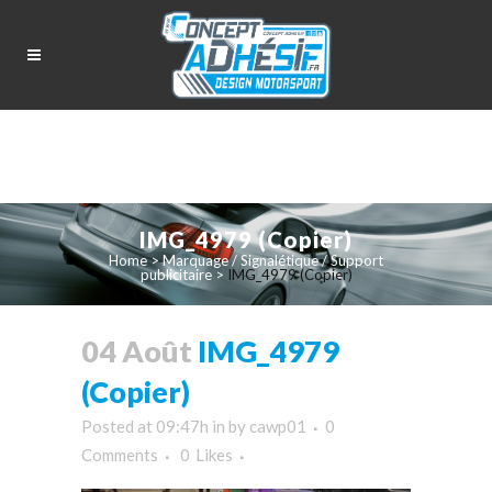
IMG_4979 (Copier)
Home
>
Marquage / Signalétique / Support
publicitaire
>
IMG_4979 (Copier)
04 Août
IMG_4979
(Copier)
Posted at 09:47h
in
by
cawp01
0
Comments
0
Likes