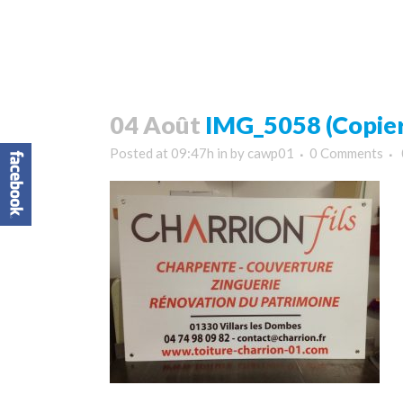
04 Août
IMG_5058 (Copier
Posted at 09:47h
in
by
cawp01
0 Comments