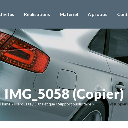
tivités
Réalisations
Matériel
A propos
Cont
IMG_5058 (Copier)
Home
>
Marquage / Signalétique / Support publicitaire
>
IMG_5058 (Copier)