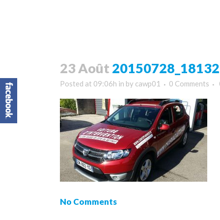
23 Août
20150728_181329 
Posted at 09:06h
in
by
cawp01
0 Comments
No Comments