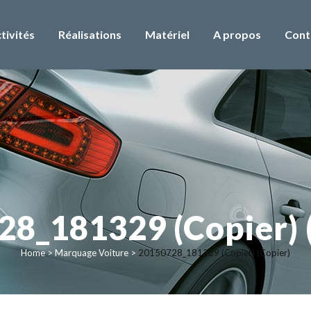
tivités
Réalisations
Matériel
A propos
Cont
8_181329 (Copier) 
Home
>
Marquage Voiture
>
20150728_181329 (Copier) (Copier)