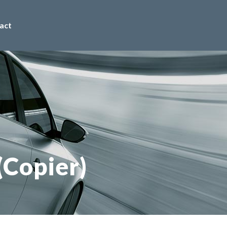
act
(Copier)