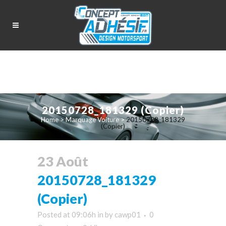
20150728_181329 (Copier)
Home
>
Marquage Voiture
>
20150728_181329
(Copier)
23 Août
20150728_181329
(Copier)
Posted at 09:06h
in
by
cawp01
0