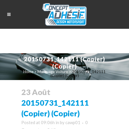
20150731_142111 (Copier)
(Copier)
Home
>
Marquage Voiture
>
20150731_142111
(Copier) (Copier)
23 Août
20150731_142111
(Copier) (Copier)
Posted at 09:06h
in
by
cawp01
0