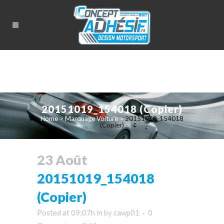
20151019_154018 (Copier)
Home
>
Marquage Voiture
>
20151019_154018
(Copier)
23 Août
20151019_154018
(Copier)
Posted at 09:07h
in
by
cawp01
0