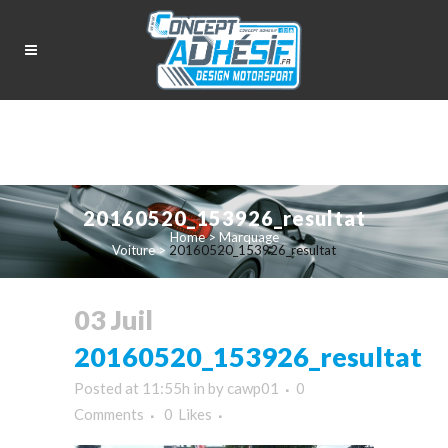
20160520_153926_resultat
Home
>
Marquage
Voiture
>
20160520_153926_resultat
03 Juil
20160520_153926_resultat
Posted at 11:55h
in
by
cawp01
0
Comments
0
Likes