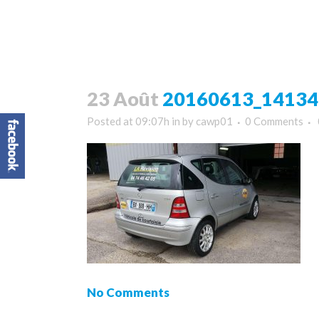
23 Août
20160613_141349
Posted at 09:07h
in
by
cawp01
0 Comments
No Comments