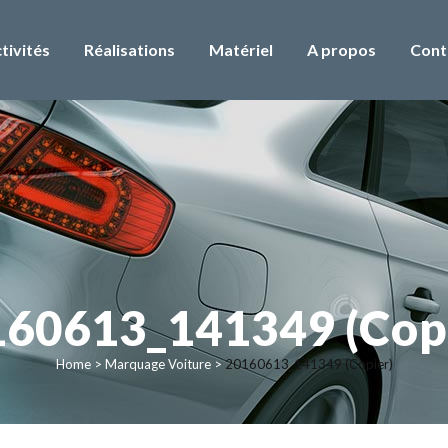
tivités
Réalisations
Matériel
A propos
Cont
60613_141349 (Cop
Home
>
Marquage Voiture
>
20160613_141349 (Copier)