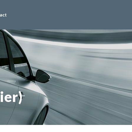
act
ier)