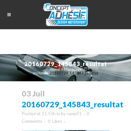
20160729_145843_resultat
Home
>
Marquage
Voiture
>
20160729_145843_resultat
03 Juil
20160729_145843_resultat
Posted at 11:55h
in
by
cawp01
0
Comments
0
Likes