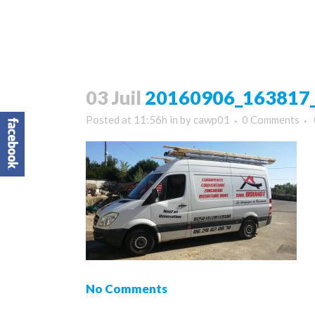
03 Juil
20160906_163817_
Posted at 11:56h
in
by
cawp01
0 Comments
No Comments