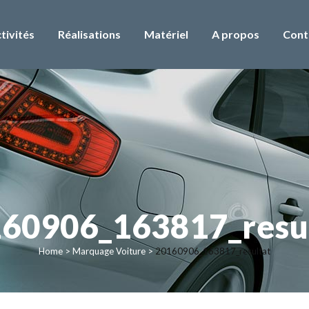
tivités
Réalisations
Matériel
A propos
Cont
60906_163817_resu
Home
>
Marquage Voiture
>
20160906_163817_resultat