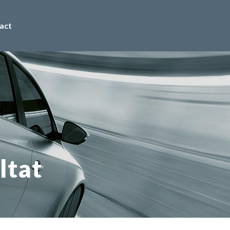
act
ltat