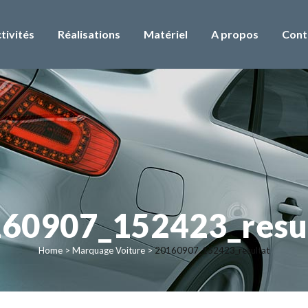
tivités
Réalisations
Matériel
A propos
Cont
60907_152423_resu
Home
>
Marquage Voiture
>
20160907_152423_resultat