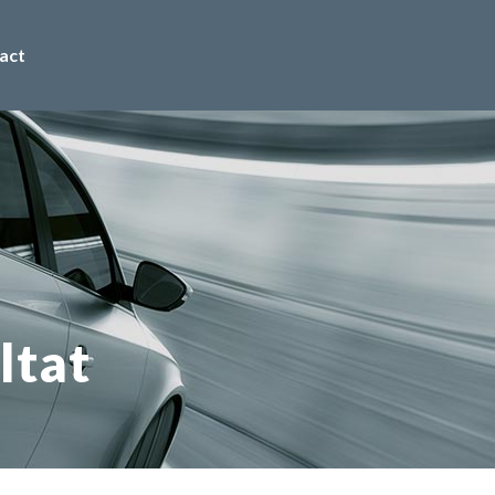
act
ltat