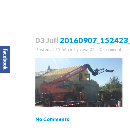
03 Juil
20160907_152423_
Posted at 11:56h
in
by
cawp01
0 Comments
No Comments